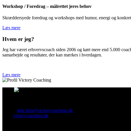
Workshop / Foredrag – målrettet jeres behov
Skræddersyede foredrag og workshops med humor, energi og konkrete
Læs mere
Hvem er jeg?
Jeg har været erhvervscoach siden 2006 og kørt mere end 5.000 coachs
samarbejde og resultater, der kan mærkes i hverdagen.
Læs mere
Kontakt
Tlf.nr.: 4078 9992
E-mail:
gitte.friis@victorycoaching.dk
Web:
victorycoaching.dk
Esbjerg - CVR nr. 29122113
Se anmeldelserne på facebook her: