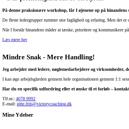
På denne praksisnære workshop, får I øjenene op på hinandens s
De fleste ledergrupper rummer stor faglighed og erfaring.
Men det er o
Når I forstår hinandens måder at tænke, prioritere og kommunikere på, 
Læs mere her
Mindre Snak - Mere Handling!
Jeg arbejder med ledere, nøglemedarbejdere og virksomheder, de
I kan øge arbejdsglæden gennem hele organisationen gennem 1:1 sessi
Har du en specifik udfordring eller et ønske til et forløb – kontak
Tlf.nr.:
4078 9992
E-mail:
gitte.friis@victorycoaching.dk
Mine Ydelser