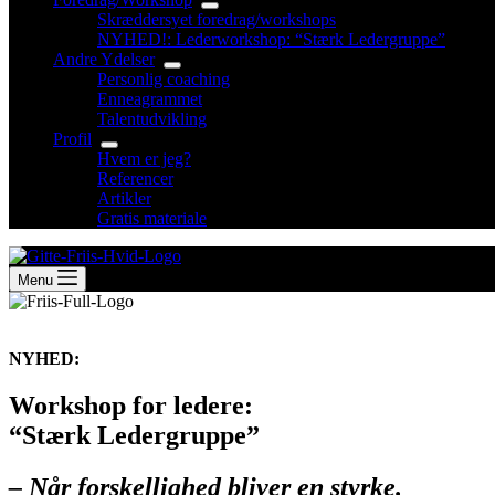
Skræddersyet foredrag/workshops
NYHED!: Lederworkshop: “Stærk Ledergruppe”
Andre Ydelser
Personlig coaching
Enneagrammet
Talentudvikling
Profil
Hvem er jeg?
Referencer
Artikler
Gratis materiale
Menu
NYHED:
Workshop for ledere:
“Stærk Ledergruppe”
– Når forskellighed bliver en styrke.