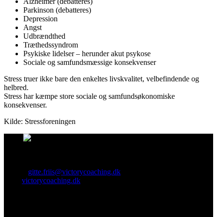
Alzheimer (debatteres)
Parkinson (debatteres)
Depression
Angst
Udbrændthed
Træthedssyndrom
Psykiske lidelser – herunder akut psykose
Sociale og samfundsmæssige konsekvenser
Stress truer ikke bare den enkeltes livskvalitet, velbefindende og
helbred.
Stress har kæmpe store sociale og samfundsøkonomiske
konsekvenser.
Kilde: Stressforeningen
Kontakt
Tlf.nr.: 4078 9992
E-mail:
gitte.friis@victorycoaching.dk
Web:
victorycoaching.dk
Esbjerg - CVR nr. 29122113
Se anmeldelserne på facebook her:
★★★★
"Giver rigtig meget at reflektere over..."