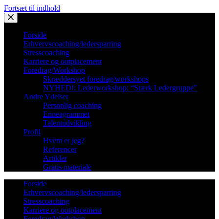
Fortsæt til indhold
Forside
Erhvervscoaching/ledersparring
Stresscoaching
Karriere og outplacement
Foredrag/Workshop
Skræddersyet foredrag/workshops
NYHED!: Lederworkshop: “Stærk Ledergruppe”
Andre Ydelser
Personlig coaching
Enneagrammet
Talentudvikling
Profil
Hvem er jeg?
Referencer
Artikler
Gratis materiale
Forside
Erhvervscoaching/ledersparring
Stresscoaching
Karriere og outplacement
Foredrag/Workshop