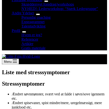
Skræddersyet foredrag/workshops
NYHED!: Lederworkshop: “Stærk Ledergruppe”
Andre Ydelser
Personlig coaching
Enneagrammet
Talentudvikling
Profil
Hvem er jeg?
Referencer
Artikler
Gratis materiale
Menu
Liste med stresssymptomer
Stresssymptomer
Ændret søvnmønster, svært ved at falde i søvn/sove igennem
etc.
Ændret spisevaner, spist mindre/mere, uregelmæssigt, mere
junkfood etc.