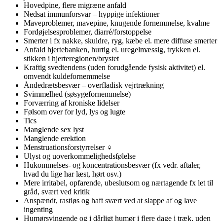
Hovedpine, flere migræne anfald
Nedsat immunforsvar – hyppige infektioner
Maveproblemer, mavepine, knugende fornemmelse, kvalme
Fordøjelsesproblemer, diarré/forstoppelse
Smerter i fx nakke, skuldre, ryg, kæbe el. mere diffuse smerter
Anfald hjertebanken, hurtig el. uregelmæssig, trykken el.
stikken i hjerteregionen/brystet
Kraftig svedtendens (uden forudgående fysisk aktivitet) el.
omvendt kuldefornemmelse
Åndedrætsbesvær – overfladisk vejrtrækning
Svimmelhed (søsygefornemmelse)
Forværring af kroniske lidelser
Følsom over for lyd, lys og lugte
Tics
Manglende sex lyst
Manglende erektion
Menstruationsforstyrrelser ♀
Ulyst og uoverkommelighedsfølelse
Hukommelses- og koncentrationsbesvær (fx vedr. aftaler,
hvad du lige har læst, hørt osv.)
Mere irritabel, opfarende, ubeslutsom og nærtagende fx let til
gråd, svært ved kritik
Anspændt, rastløs og haft svært ved at slappe af og lave
ingenting
Humørsvingende og i dårligt humør i flere dage i træk, uden