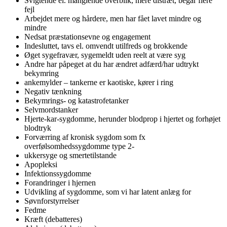
Svigtende el. manglende overblik, mere distræt, begår flere
fejl
Arbejdet mere og hårdere, men har fået lavet mindre og
mindre
Nedsat præstationsevne og engagement
Indesluttet, tavs el. omvendt utilfreds og brokkende
Øget sygefravær, sygemeldt uden reelt at være syg
Andre har påpeget at du har ændret adfærd/har udtrykt
bekymring
ankemylder – tankerne er kaotiske, kører i ring
Negativ tænkning
Bekymrings- og katastrofetanker
Selvmordstanker
Hjerte-kar-sygdomme, herunder blodprop i hjertet og forhøjet
blodtryk
Forværring af kronisk sygdom som fx
overfølsomhedssygdomme type 2-
ukkersyge og smertetilstande
Apopleksi
Infektionssygdomme
Forandringer i hjernen
Udvikling af sygdomme, som vi har latent anlæg for
Søvnforstyrrelser
Fedme
Kræft (debatteres)